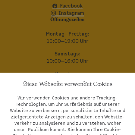
Facebook
Instagram
Öffnungszeiten
Montag—Freitag:
16:00—19:00 Uhr
Samstags:
10:00—16:00 Uhr
Sonntags:
geschlossen
Diese Webseite verwendet Cookies
Wir bitten um telefonische Voranmeldung
Wir verwenden Cookies und andere Tracking-
© 2026
St. Michaels Hof GbR.
Alle Rechte
Technologien, um Ihr Surferlebnis auf unserer
vorbehalten.
Impressum
•
Datenschutzerklärung
Website zu verbessern, personalisierte Inhalte und
•
Datenschutz Social Media
•
Cookie-
zielgerichtete Anzeigen zu schalten, den Website-
Einstellungen
Verkehr zu analysieren und zu verstehen, woher
unser Publikum kommt. Sie können Ihre Cookie-