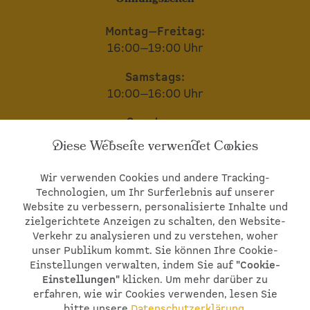
Montag—Freitag:
16:00—19:00 Uhr
Samstags:
10:00—16:00 Uhr
Sonntags:
geschlossen
Diese Webseite verwendet Cookies
Wir bitten um telefonische Voranmeldung
Wir verwenden Cookies und andere Tracking-
© 2026
St. Michaels Hof GbR.
Alle Rechte
Technologien, um Ihr Surferlebnis auf unserer
vorbehalten.
Impressum
•
Datenschutzerklärung
Website zu verbessern, personalisierte Inhalte und
•
Datenschutz Social Media
•
Cookie-
zielgerichtete Anzeigen zu schalten, den Website-
Einstellungen
Verkehr zu analysieren und zu verstehen, woher
unser Publikum kommt. Sie können Ihre Cookie-
Einstellungen verwalten, indem Sie auf
"Cookie-
Einstellungen"
klicken. Um mehr darüber zu
erfahren, wie wir Cookies verwenden, lesen Sie
bitte unsere
Datenschutzerklärung.