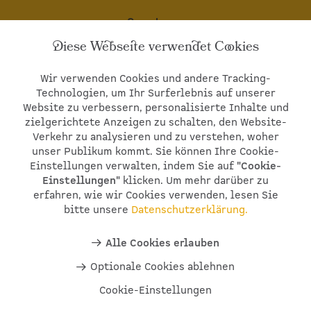
Sonntags:
geschlossen
Diese Webseite verwendet Cookies
Wir bitten um telefonische Voranmeldung
Wir verwenden Cookies und andere Tracking-
© 2026
St. Michaels Hof GbR.
Alle Rechte
Technologien, um Ihr Surferlebnis auf unserer
vorbehalten.
Impressum
•
Datenschutzerklärung
Website zu verbessern, personalisierte Inhalte und
•
Datenschutz Social Media
•
Cookie-
zielgerichtete Anzeigen zu schalten, den Website-
Einstellungen
Verkehr zu analysieren und zu verstehen, woher
unser Publikum kommt. Sie können Ihre Cookie-
Einstellungen verwalten, indem Sie auf
"Cookie-
Einstellungen"
klicken. Um mehr darüber zu
erfahren, wie wir Cookies verwenden, lesen Sie
bitte unsere
Datenschutzerklärung.
Alle Cookies erlauben
Optionale Cookies ablehnen
Cookie-Einstellungen