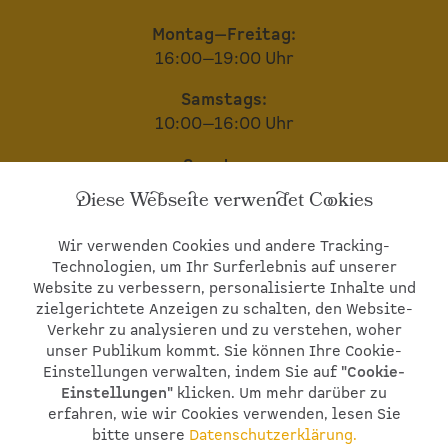
Montag—Freitag:
16:00—19:00 Uhr
Samstags:
10:00—16:00 Uhr
Sonntags:
geschlossen
Diese Webseite verwendet Cookies
Wir bitten um telefonische Voranmeldung
Wir verwenden Cookies und andere Tracking-
© 2026
St. Michaels Hof GbR.
Alle Rechte
Technologien, um Ihr Surferlebnis auf unserer
vorbehalten.
Impressum
•
Datenschutzerklärung
Website zu verbessern, personalisierte Inhalte und
•
Datenschutz Social Media
•
Cookie-
zielgerichtete Anzeigen zu schalten, den Website-
Einstellungen
Verkehr zu analysieren und zu verstehen, woher
unser Publikum kommt. Sie können Ihre Cookie-
Einstellungen verwalten, indem Sie auf
"Cookie-
Einstellungen"
klicken. Um mehr darüber zu
erfahren, wie wir Cookies verwenden, lesen Sie
bitte unsere
Datenschutzerklärung.