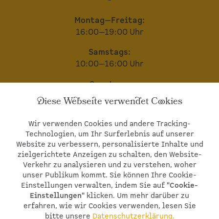
Montag—Freitag:
16:00—19:00 Uhr
Samstags:
10:00—16:00 Uhr
Sonntags:
geschlossen
Diese Webseite verwendet Cookies
Wir bitten um telefonische Voranmeldung
Wir verwenden Cookies und andere Tracking-
© 2026
St. Michaels Hof GbR.
Alle Rechte
Technologien, um Ihr Surferlebnis auf unserer
vorbehalten.
Impressum
•
Datenschutzerklärung
Website zu verbessern, personalisierte Inhalte und
•
Datenschutz Social Media
•
Cookie-
zielgerichtete Anzeigen zu schalten, den Website-
Einstellungen
Verkehr zu analysieren und zu verstehen, woher
unser Publikum kommt. Sie können Ihre Cookie-
Einstellungen verwalten, indem Sie auf
"Cookie-
Einstellungen"
klicken. Um mehr darüber zu
erfahren, wie wir Cookies verwenden, lesen Sie
bitte unsere
Datenschutzerklärung.